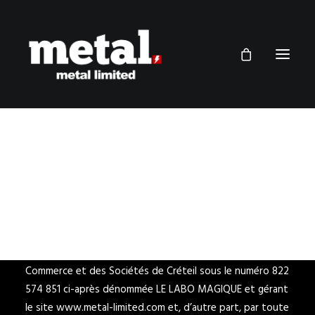
Conditions générales de vente
Les présentes conditions de vente sont conclues d’une
part par la société LE LABO MAGIQUE au capital social de
1000 € dont le siège social est situé au 112, Avenue de
Paris 94306 VINCENNES, immatriculée au Registre du
Commerce et des Sociétés de Créteil sous le numéro 822
574 851 ci-après dénommée LE LABO MAGIQUE et gérant
le site www.metal-limited.com et, d’autre part, par toute